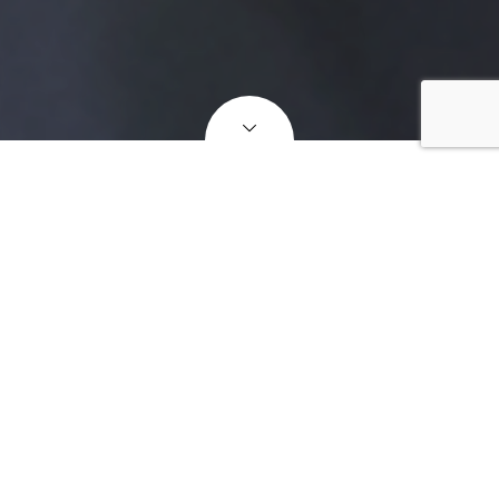
【LINEで相談】友達追加はこちら
リードエフォートとは？
体育会のキミに、クラブと就活、両方のサポートを。
地方国公立・体育会学生限定で、クラブ協賛から就活イベントま
で、クラブ活動の“今”と、キャリアの“これから”を応援していま
す。「情報が少ない」「移動が大変」「何から始めたらいいかわ
からない」そんな声に寄り添い、学生一人ひとりに合った“出会
いの場”を届けています。
EVENT