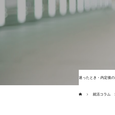
参加学生の声
就活コラム
はじめての就活・準備編
自己理解と選
迷ったとき・内定後の
運営会社
就活コラム