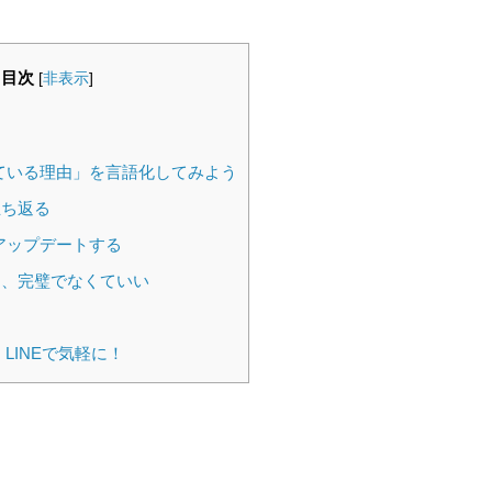
社
採用ご担当者の方へ
お問い合わせ
目次
[
非表示
]
迷っている理由」を言語化してみよう
に立ち返る
をアップデートする
得”は、完璧でなくていい
LINEで気軽に！