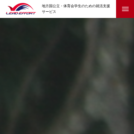
地方国公立・体育会学生のための就活支援
サービス
HOME
就活イベント
クラブ協賛
参加学生の声
就活コラム
はじめての就活・準備編
自己理解と選択のヒント
迷ったとき・内定後の不安に