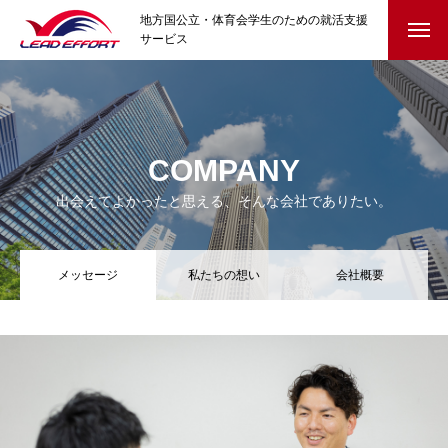
地方国公立・体育会学生のための就活支援
サービス
HOME
就活イベント
COMPANY
クラブ協賛
出会えてよかったと思える、そんな会社でありたい。
参加学生の声
メッセージ
私たちの想い
会社概要
就活コラム
はじめての就活・準備編
自己理解と選択のヒント
迷ったとき・内定後の不安に