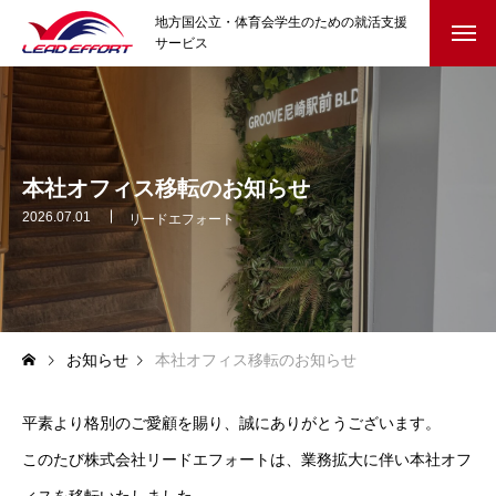
地方国公立・体育会学生のための就活支援
サービス
HOME
就活イベント
本社オフィス移転のお知らせ
クラブ協賛
2026.07.01
リードエフォート
参加学生の声
就活コラム
お知らせ
本社オフィス移転のお知らせ
はじめての就活・準備編
自己理解と選択のヒント
平素より格別のご愛顧を賜り、誠にありがとうございます。
このたび株式会社リードエフォートは、業務拡大に伴い本社オフ
迷ったとき・内定後の不安に