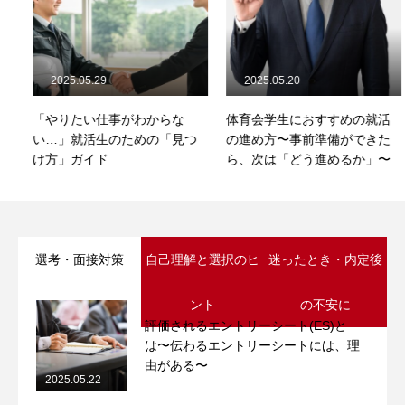
2025.05.29
2025.05.20
「やりたい仕事がわからな
体育会学生におすすめの就活
い…」就活生のための「見つ
の進め方〜事前準備ができた
け方」ガイド
ら、次は「どう進めるか」〜
選考・面接対策
自己理解と選択のヒ
迷ったとき・内定後
ント
の不安に
評価されるエントリーシート(ES)と
は〜伝わるエントリーシートには、理
由がある〜
2025.05.22