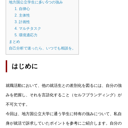
地方国公立学生に多い5つの強み
1. 自律心
選考・面接対策
2. 主体性
3. 計画性
運営会社
4. マルチタスク
5. 環境適応力
まとめ
自己分析で迷ったら、いつでも相談を。
HOME
お知らせ
運営会社
採用ご担当者の方へ
お問い合わせ
はじめに
就職活動において、他の就活生との差別化を図るには、自分の強
みを把握し、それを言語化すること（セルフブランディング）が
不可欠です。
今回は、地方国公立大学に通う学生に特有の強みについて、私自
身が就活で訴求していたポイントを参考にご紹介します。自分の