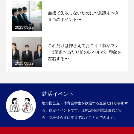
面接で失敗しないために〜意識すべき
５つのポイント〜
2025.05.22
これだけは押さえておこう！就活マナ
ー3箇条〜当たり前のレベルが、印象を
左右する〜
2025.05.22
就活イベント
地方国公立・体育会学生を歓迎する企業だけが参加す
る、限定イベントです。 1対1の個別面談形式だか
ら、気を張らずに本音で話すことができます。