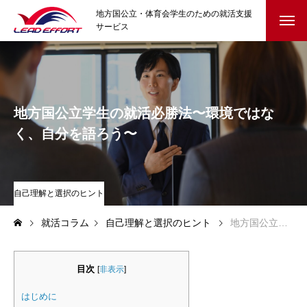
地方国公立・体育会学生のための就活支援
サービス
HOME
就活イベント
地方国公立学生の就活必勝法〜環境ではな
クラブ協賛
く、自分を語ろう〜
参加学生の声
就活コラム
自己理解と選択のヒント
就活コラム
自己理解と選択のヒント
地方国公立学生の就活必勝法〜環境ではなく、自分を語ろう〜
はじめての就活・準備編
自己理解と選択のヒント
目次
[
非表示
]
迷ったとき・内定後の不安に
はじめに