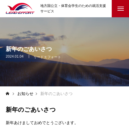
地方国公立・体育会学生のための就活支援
サービス
HOME
就活イベント
新年のごあいさつ
クラブ協賛
2024.01.04
リードエフォート
参加学生の声
就活コラム
お知らせ
新年のごあいさつ
はじめての就活・準備編
新年のごあいさつ
自己理解と選択のヒント
新年あけましておめでとうございます。
迷ったとき・内定後の不安に