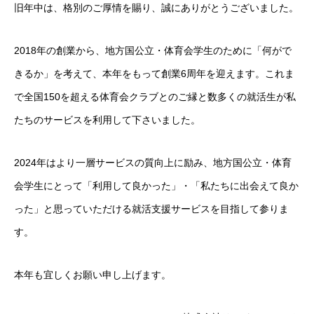
旧年中は、格別のご厚情を賜り、誠にありがとうございました。
選考・面接対策
2018年の創業から、地方国公立・体育会学生のために「何がで
運営会社
きるか」を考えて、本年をもって創業6周年を迎えます。これま
で全国150を超える体育会クラブとのご縁と数多くの就活生が私
たちのサービスを利用して下さいました。
HOME
お知らせ
運営会社
採用ご担当者の方へ
お問い合わせ
2024年はより一層サービスの質向上に励み、地方国公立・体育
会学生にとって「利用して良かった」・「私たちに出会えて良か
った」と思っていただける就活支援サービスを目指して参りま
す。
本年も宜しくお願い申し上げます。