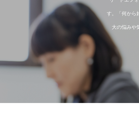
参加学生の声
す。「何から
大の悩みや
就活コラム
はじめての就活・準備編
自己理解と選
運営会社