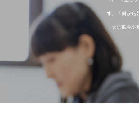
参加学生の声
す。「何から
大の悩みや
就活コラム
はじめての就活・準備編
自己理解と選
運営会社